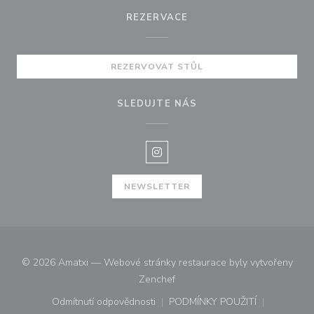
REZERVACE
REZERVOVAT STŮL
SLEDUJTE NÁS
Instagram ((otevře se v novém o
NEWSLETTER
© 2026 Amatxi — Webové stránky restaurace byly vytvořeny
((otevře se v novém okně))
Zenchef
Odmítnutí odpovědnosti
PODMÍNKY POUŽITÍ
((otevře se v novém okně))
((otevře se v novém o