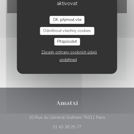
aktivovat
OK, přijmout vše
Odmítnout všechny cookies
Přizpůsobit
Zásady ochrany osobních údajů
undefined
Amatxi
((otevře se v n
20 Rue du Général Guilhem 75011 Paris
01 43 38 25 77