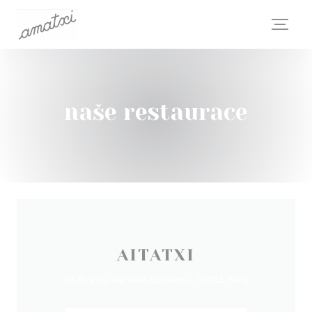
Panel pro správu cookies
naše restaurace
AITATXI
26 Rue du Général Guilhem - 75011 Paris